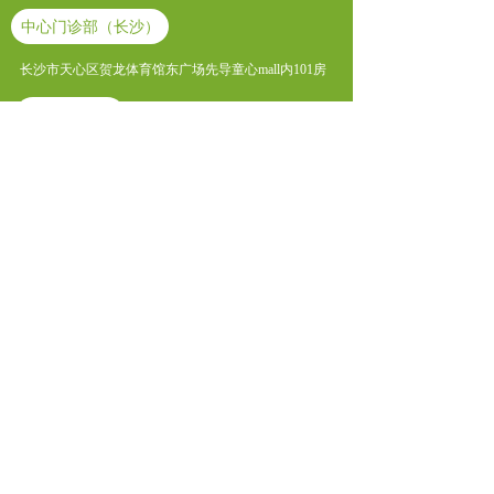
中心门诊部（长沙）
长沙市天心区贺龙体育馆东广场先导童心mall内101房
社区门诊
（ 北辰门诊部）长沙市开福区湘江北路与晴岚路交汇
口西北角北辰三角洲C2区第一层1020号
（ 八方门诊部 ）长沙市岳麓区观沙路268号八方小区C
区S6栋302
（ 乐尚城香丽名苑门诊部 ）长沙市雨花区圭塘路206
号香丽名苑3栋108
版权所有 © 
长沙唯嘉医疗管理有限公司