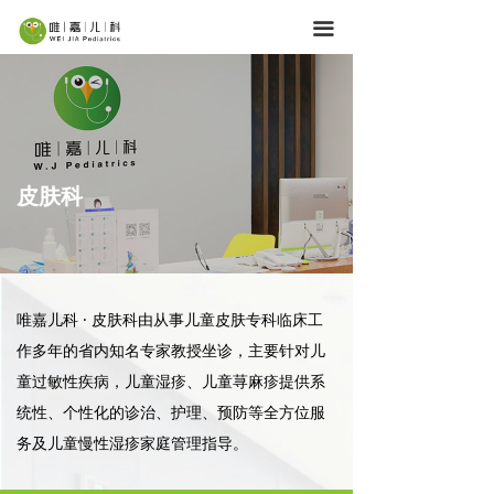
首页
끀
服务内容
医疗团队
育儿学堂
皮肤科
机构网点
关于唯嘉
唯嘉儿科 · 皮肤科由从事儿童皮肤专科临床工
加入我们
作多年的省内知名专家教授坐诊，主要针对儿
童过敏性疾病，儿童湿疹、儿童荨麻疹提供系
统性、个性化的诊治、护理、预防等全方位服
务及儿童慢性湿疹家庭管理指导。