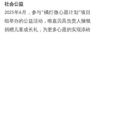
社会公益
2025
年6月，参与“橘灯微心愿计划”项目
组举办的公益活动，唯嘉贝高负责人慷慨
捐赠儿童成长礼，为更多心愿的实现添砖
加瓦。
品牌文化
品牌使命：
让所有孩子少生病、不生病，
身心更健康！
品牌愿景：
做中国儿童健康管理引领品牌
品牌总部：
地址：湖南省长沙市天心区劳动路348号新世纪
体育文化中心东广场101B